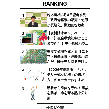
RANKING
鈴木農相 8月4日記者会見
1
「政府備蓄米の販売・使用
が長期化、機動的な放出体
制を構築したい」
【資料請求キャンペーン
2
中！】複合環境制御はここ
まできた！ 中小規模ハウス
でも検討しやすい高コスパ
糖度で値段を変える ミニト
3
複合環境制御装置が誕生
マト最高金賞・澤藤園が選
んだ、味を売り切る設計と
は
【2026年最新版】「バッ
4
テリー式刈払機」の選び
方。各メーカーおすすめ機
種はコレ！
酷暑から身体を守れ！ 事故
5
を防ぎ、命を守る熱中症対
策
AND MORE