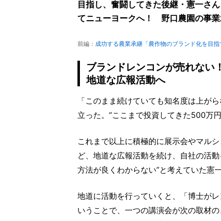
目指し、奮闘してきた後継・憲一さん
てニューヨークへ！ 野口農園の事業
前編：
成功する農業承継「農作物のブランド化を目指
ブランドレンコンが売れない
地道な広報活動へ
「このまま続けていても知名度は上がら
立った。”ここまで投資してきた500万
これまで以上に積極的に展示会やマルシ
ど、地道な広報活動を続け、自社の活動
方法が良くわからない”と考えていた憲
地道に活動を行っていくと、「博士がレン
いうことで、一つの講演会が次の取材の