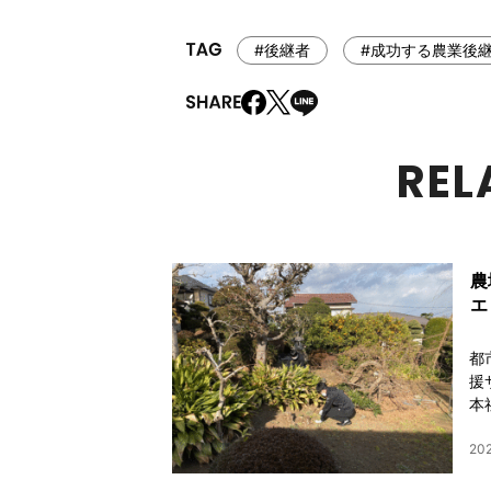
#後継者
#成功する農業後
REL
農
エ
都
援
本
202