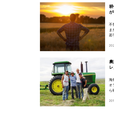
耕
が
不
ま
若
20
農
レ
海
オ
ら
201