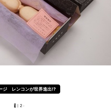
ージ レンコンが世界進出!?
1
｜
2
>