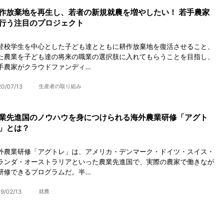
作放棄地を再生し、若者の新規就農を増やしたい！ 若手農家
行う注目のプロジェクト
登校学生を中心とした子ども達とともに耕作放棄地を復活させること、
た農業を子ども達の将来の職業の選択肢に入れてもらうことを目指し、
手農家がクラウドファンディ…
20/07/13
生産者の取り組み
業先進国のノウハウを身につけられる海外農業研修「アグト
」とは？
外農業研修「アグトレ」は、アメリカ・デンマーク・ドイツ・スイス・
ランダ・オーストラリアといった農業先進国で、実際の農家で働きなが
研修できるプログラムだ。半…
9/02/13
就農