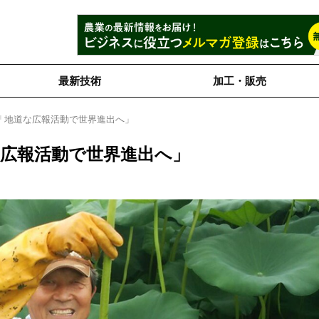
最新技術
加工・販売
「地道な広報活動で世界進出へ」
広報活動で世界進出へ」