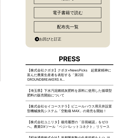
電子書籍で読む
配布先一覧
お詫びと訂正
PRESS
【株式会社クボタ】クボタ×NewsPicks 起業家精神に
富んだ農業生産者を表彰する「第2回
GROUNDBREAKERS A…
【埼玉県】下水汚泥燃焼灰肥料を原料に使用した循環型
肥料の販売開始について
【株式会社セイコーステラ】ビニールハウス用天井設置
型機械換気システム「空動扇 MAX」の発売を開始！
【株式会社ユニリタ】栽培履歴の「目視確認」をゼロ
へ。農業DXツール「ベジパレットコネクト」リリース
【昭光通商株式会社】首都圏有数の生産規模をもつ JA