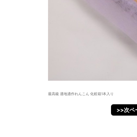
最高級 適地適作れんこん 化粧箱1本入り
>>次ペ