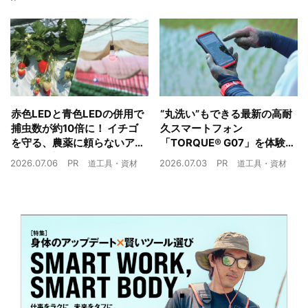
赤色LEDと青色LEDの併用で
“丸洗い”もできる最新の高耐
捕虫数が約10倍に！ イチゴ
久スマートフォン
を守る、農薬に頼らないア
「TORQUE® G07」を体験
ザミウマ対策
農業現場の“スマホの弱点”を
2026.07.06
PR
2026.07.03
PR
道工具・資材
道工具・資材
克服できるか？