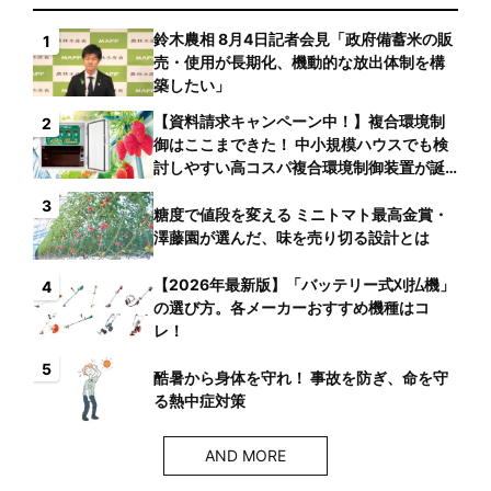
鈴木農相 8月4日記者会見「政府備蓄米の販
1
売・使用が長期化、機動的な放出体制を構
築したい」
【資料請求キャンペーン中！】複合環境制
2
御はここまできた！ 中小規模ハウスでも検
討しやすい高コスパ複合環境制御装置が誕
生
3
糖度で値段を変える ミニトマト最高金賞・
澤藤園が選んだ、味を売り切る設計とは
【2026年最新版】「バッテリー式刈払機」
4
の選び方。各メーカーおすすめ機種はコ
レ！
5
酷暑から身体を守れ！ 事故を防ぎ、命を守
る熱中症対策
AND MORE