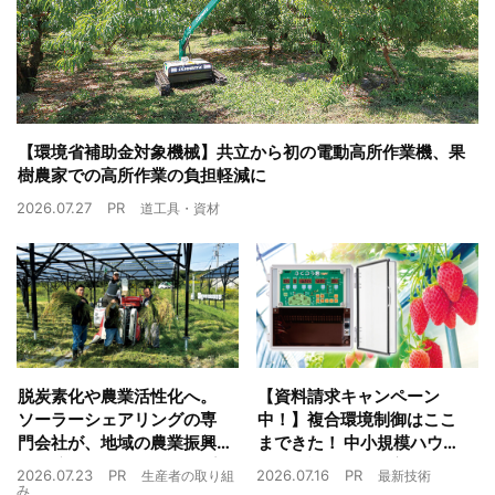
【環境省補助金対象機械】共立から初の電動高所作業機、果
樹農家での高所作業の負担軽減に
2026.07.27
PR
道工具・資材
脱炭素化や農業活性化へ。
【資料請求キャンペーン
ソーラーシェアリングの専
中！】複合環境制御はここ
門会社が、地域の農業振興
まできた！ 中小規模ハウス
や経済循環をワンストップ
でも検討しやすい高コスパ
2026.07.23
PR
2026.07.16
PR
生産者の取り組
最新技術
でサポート
複合環境制御装置が誕生
み