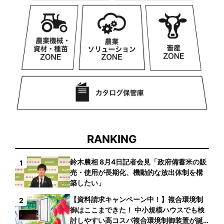
RANKING
鈴木農相 8月4日記者会見「政府備蓄米の販
1
売・使用が長期化、機動的な放出体制を構
築したい」
【資料請求キャンペーン中！】複合環境制
2
御はここまできた！ 中小規模ハウスでも検
討しやすい高コスパ複合環境制御装置が誕