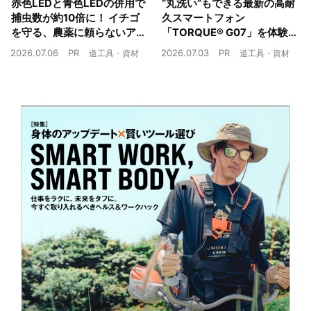
赤色LEDと青色LEDの併用で
“丸洗い”もできる最新の高耐
捕虫数が約10倍に！ イチゴ
久スマートフォン
を守る、農薬に頼らないア
「TORQUE® G07」を体験
ザミウマ対策
農業現場の“スマホの弱点”を
2026.07.06
PR
2026.07.03
PR
道工具・資材
道工具・資材
克服できるか？