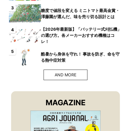
生
3
糖度で値段を変える ミニトマト最高金賞・
澤藤園が選んだ、味を売り切る設計とは
【2026年最新版】「バッテリー式刈払機」
4
の選び方。各メーカーおすすめ機種はコ
レ！
5
酷暑から身体を守れ！ 事故を防ぎ、命を守
る熱中症対策
AND MORE
MAGAZINE