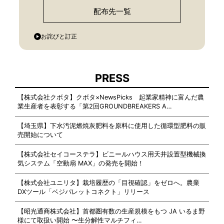
配布先一覧
お詫びと訂正
PRESS
【株式会社クボタ】クボタ×NewsPicks 起業家精神に富んだ農
業生産者を表彰する「第2回GROUNDBREAKERS A…
【埼玉県】下水汚泥燃焼灰肥料を原料に使用した循環型肥料の販
売開始について
【株式会社セイコーステラ】ビニールハウス用天井設置型機械換
気システム「空動扇 MAX」の発売を開始！
【株式会社ユニリタ】栽培履歴の「目視確認」をゼロへ。農業
DXツール「ベジパレットコネクト」リリース
【昭光通商株式会社】首都圏有数の生産規模をもつ JA いるま野
様にて取扱い開始 〜生分解性マルチフィ…