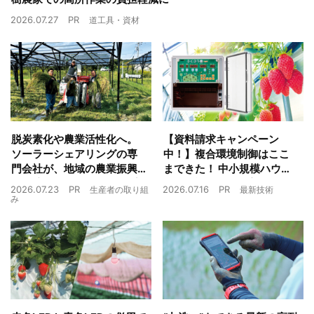
2026.07.27
PR
道工具・資材
脱炭素化や農業活性化へ。
【資料請求キャンペーン
ソーラーシェアリングの専
中！】複合環境制御はここ
門会社が、地域の農業振興
まできた！ 中小規模ハウス
や経済循環をワンストップ
でも検討しやすい高コスパ
2026.07.23
PR
2026.07.16
PR
生産者の取り組
最新技術
でサポート
複合環境制御装置が誕生
み