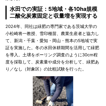
水田での実証：5地域・各10ha規模
二酸化炭素固定と収量増を実現する
2024年、同社は緑肥の専門家である茨城大学の
小松崎将一教授、雪印種苗、農業生産者と協力し
て、新潟・千葉・愛知・岡山・熊本の5地域で実
証を実施した。冬の水田休耕期間を活用して緑肥
を導入。土壌をボーリング調査のように30cm程
度を採取して、炭素量や成分を分析して、緑肥あ
り／なし（対象区）の比較試験を行った。