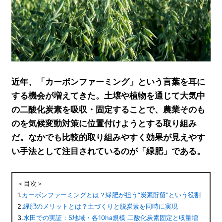
近年、「カーボンファーミング」という言葉を耳に
する機会が増えてきた。土壌や植物を通じて大気中
の二酸化炭素を吸収・固定することで、農業そのも
のを気候変動対策に位置付けようとする取り組み
だ。なかでも比較的取り組みやすく効果が見えやす
い手法として注目されているのが「緑肥」である。
＜目次＞
1.
カーボンファーミングとは？緑肥が担う“炭素貯留”という役割
2.
緑肥のメリットとは？土づくりと脱炭素を同時に実現
3.
水田での実証：5地域・各10ha規模 二酸化炭素固定と収量増