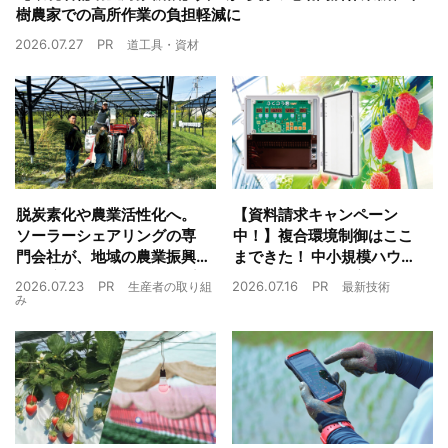
樹農家での高所作業の負担軽減に
2026.07.27
PR
道工具・資材
脱炭素化や農業活性化へ。
【資料請求キャンペーン
ソーラーシェアリングの専
中！】複合環境制御はここ
門会社が、地域の農業振興
まできた！ 中小規模ハウス
や経済循環をワンストップ
でも検討しやすい高コスパ
2026.07.23
PR
2026.07.16
PR
生産者の取り組
最新技術
でサポート
複合環境制御装置が誕生
み