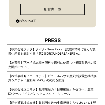
配布先一覧
お詫びと訂正
PRESS
【株式会社クボタ】クボタ×NewsPicks 起業家精神に富んだ農
業生産者を表彰する「第2回GROUNDBREAKERS A…
【埼玉県】下水汚泥燃焼灰肥料を原料に使用した循環型肥料の販
売開始について
【株式会社セイコーステラ】ビニールハウス用天井設置型機械換
気システム「空動扇 MAX」の発売を開始！
【株式会社ユニリタ】栽培履歴の「目視確認」をゼロへ。農業
DXツール「ベジパレットコネクト」リリース
【昭光通商株式会社】首都圏有数の生産規模をもつ JA いるま野