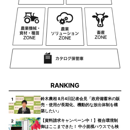
RANKING
鈴木農相 8月4日記者会見「政府備蓄米の販
1
売・使用が長期化、機動的な放出体制を構
築したい」
【資料請求キャンペーン中！】複合環境制
2
御はここまできた！ 中小規模ハウスでも検