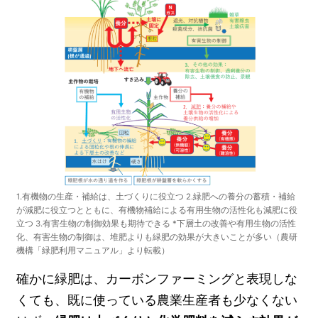
1.有機物の生産・補給は、土づくりに役立つ 2.緑肥への養分の蓄積・補給
が減肥に役立つとともに、有機物補給による有用生物の活性化も減肥に役
立つ 3.有害生物の制御効果も期待できる *下層土の改善や有用生物の活性
化、有害生物の制御は、堆肥よりも緑肥の効果が大きいことが多い（農研
機構「緑肥利用マニュアル」より転載）
確かに緑肥は、カーボンファーミングと表現しな
くても、既に使っている農業生産者も少なくない