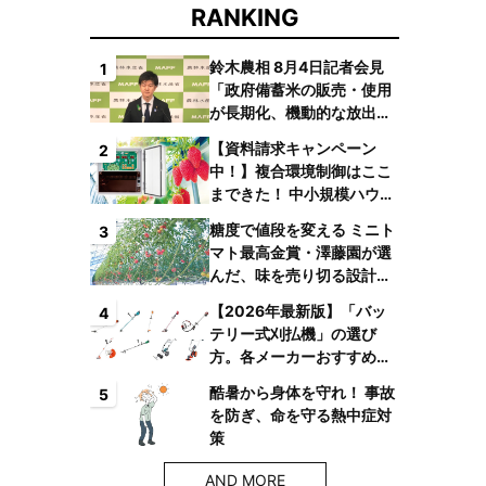
RANKING
鈴木農相 8月4日記者会見
1
「政府備蓄米の販売・使用
が長期化、機動的な放出体
制を構築したい」
【資料請求キャンペーン
2
中！】複合環境制御はここ
まできた！ 中小規模ハウス
でも検討しやすい高コスパ
糖度で値段を変える ミニト
3
複合環境制御装置が誕生
マト最高金賞・澤藤園が選
んだ、味を売り切る設計と
は
【2026年最新版】「バッ
4
テリー式刈払機」の選び
方。各メーカーおすすめ機
種はコレ！
酷暑から身体を守れ！ 事故
5
を防ぎ、命を守る熱中症対
策
AND MORE