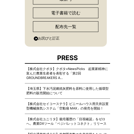
電子書籍で読む
配布先一覧
お詫びと訂正
PRESS
【株式会社クボタ】クボタ×NewsPicks 起業家精神に
富んだ農業生産者を表彰する「第2回
GROUNDBREAKERS A…
【埼玉県】下水汚泥燃焼灰肥料を原料に使用した循環型
肥料の販売開始について
【株式会社セイコーステラ】ビニールハウス用天井設置
型機械換気システム「空動扇 MAX」の発売を開始！
【株式会社ユニリタ】栽培履歴の「目視確認」をゼロ
へ。農業DXツール「ベジパレットコネクト」リリース