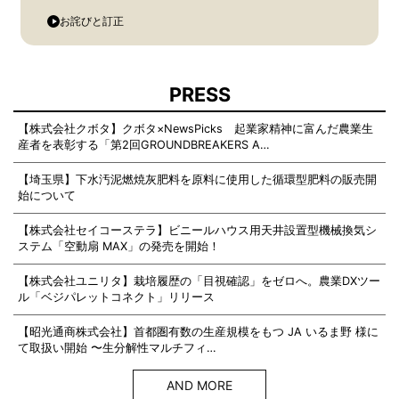
お詫びと訂正
PRESS
【株式会社クボタ】クボタ×NewsPicks 起業家精神に富んだ農業生
産者を表彰する「第2回GROUNDBREAKERS A…
【埼玉県】下水汚泥燃焼灰肥料を原料に使用した循環型肥料の販売開
始について
【株式会社セイコーステラ】ビニールハウス用天井設置型機械換気シ
ステム「空動扇 MAX」の発売を開始！
【株式会社ユニリタ】栽培履歴の「目視確認」をゼロへ。農業DXツー
ル「ベジパレットコネクト」リリース
【昭光通商株式会社】首都圏有数の生産規模をもつ JA いるま野 様に
て取扱い開始 〜生分解性マルチフィ…
AND MORE