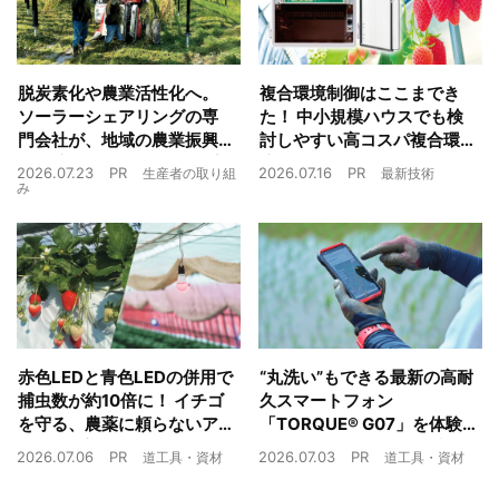
脱炭素化や農業活性化へ。
複合環境制御はここまでき
ソーラーシェアリングの専
た！ 中小規模ハウスでも検
門会社が、地域の農業振興
討しやすい高コスパ複合環
や経済循環をワンストップ
境制御装置が誕生
2026.07.23
PR
2026.07.16
PR
生産者の取り組
最新技術
でサポート
み
赤色LEDと青色LEDの併用で
“丸洗い”もできる最新の高耐
捕虫数が約10倍に！ イチゴ
久スマートフォン
を守る、農薬に頼らないア
「TORQUE® G07」を体験
ザミウマ対策
農業現場の“スマホの弱点”を
2026.07.06
PR
2026.07.03
PR
道工具・資材
道工具・資材
克服できるか？