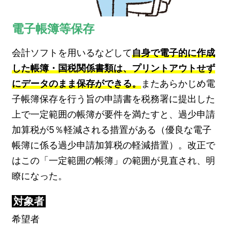
電子帳簿等保存
会計ソフトを用いるなどして
自身で電子的に作成
した帳簿・国税関係書類は、プリントアウトせず
にデータのまま保存ができる。
またあらかじめ電
子帳簿保存を行う旨の申請書を税務署に提出した
上で一定範囲の帳簿が要件を満たすと、過少申請
加算税が5％軽減される措置がある（優良な電子
帳簿に係る過少申請加算税の軽減措置）。改正で
はこの「一定範囲の帳簿」の範囲が見直され、明
瞭になった。
対象者
希望者