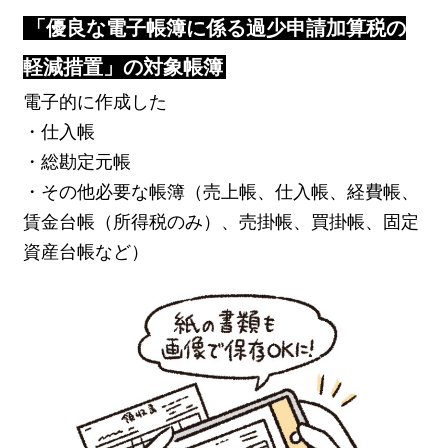
「優良な電子帳簿に係る過少申請加算税の
軽減措置」の対象帳簿
電子的に作成した
・仕入帳
・総勘定元帳
・その他必要な帳簿（売上帳、仕入帳、経費帳、
賃金台帳（所得税のみ）、売掛帳、買掛帳、固定
資産台帳など）