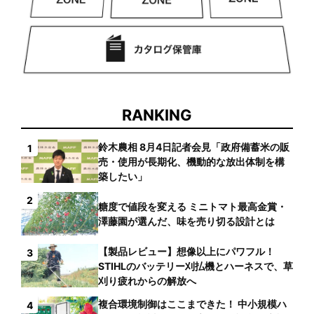
RANKING
鈴木農相 8月4日記者会見「政府備蓄米の販
1
売・使用が長期化、機動的な放出体制を構
築したい」
2
糖度で値段を変える ミニトマト最高金賞・
澤藤園が選んだ、味を売り切る設計とは
【製品レビュー】想像以上にパワフル！
3
STIHLのバッテリー刈払機とハーネスで、草
刈り疲れからの解放へ
複合環境制御はここまできた！ 中小規模ハ
4