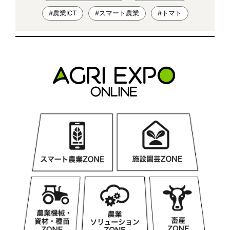
#農業ICT
#スマート農業
#トマト