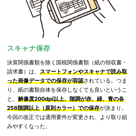
スキャナ保存
決算関係書類を除く国税関係書類（紙の領収書・
請求書）は、
スマートフォンやスキャナで読み取
った画像データでの保存が容認
されている。つま
り、紙の書類自体を保存しなくても良いというこ
と。
解像度200dpi以上、階調が赤、緑、青の各
256階調以上（原則カラー）での保存
が決まり。
今回の改正では適用要件が変更され、より取り組
みやすくなった。