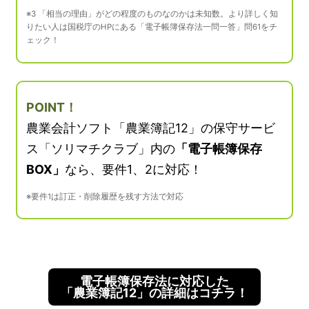
※3 「相当の理由」がどの程度のものなのかは未知数。より詳しく知
りたい人は国税庁のHPにある「電子帳簿保存法一問一答」問61をチ
ェック！
POINT！
農業会計ソフト「農業簿記12」の保守サービ
ス「ソリマチクラブ」内の
「電子帳簿保存
BOX」
なら、要件1、2に対応！
※要件1は訂正・削除履歴を残す方法で対応
電子帳簿保存法に対応した
「農業簿記12」の詳細はコチラ！