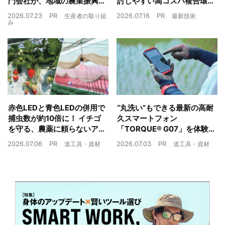
門会社が、地域の農業振興
討しやすい高コスパ複合環
や経済循環をワンストップ
境制御装置が誕生
2026.07.23
PR
2026.07.16
PR
生産者の取り組
最新技術
でサポート
み
赤色LEDと青色LEDの併用で
“丸洗い”もできる最新の高耐
捕虫数が約10倍に！ イチゴ
久スマートフォン
を守る、農薬に頼らないア
「TORQUE® G07」を体験
ザミウマ対策
農業現場の“スマホの弱点”を
2026.07.06
PR
2026.07.03
PR
道工具・資材
道工具・資材
克服できるか？