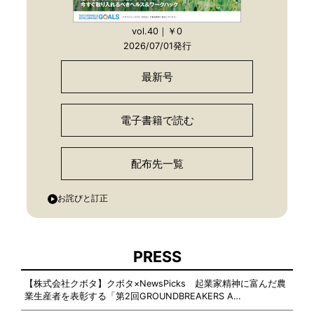
vol.40｜￥0
2026/07/01発行
最新号
電子書籍で読む
配布先一覧
お詫びと訂正
PRESS
【株式会社クボタ】クボタ×NewsPicks 起業家精神に富んだ農
業生産者を表彰する「第2回GROUNDBREAKERS A…