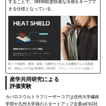
することで、3時間程度快適な冷感をキープで
きる仕様となっている。
軽くて伸縮性、断熱・遮熱・抗菌性をそなえる高機能アルミ蒸着素
材、1枚あたり170gの軽量化（保冷剤、ファン、バッテリーは除く）
産学共同研究による
評価実験
カバロスウルトラフリーザーコアは信州大学繊維
学部や九州大学発のスタートアップ企業aiESG社