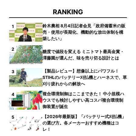
RANKING
鈴木農相 8月4日記者会見「政府備蓄米の販
1
売・使用が長期化、機動的な放出体制を構
築したい」
2
糖度で値段を変える ミニトマト最高金賞・
澤藤園が選んだ、味を売り切る設計とは
【製品レビュー】想像以上にパワフル！
3
STIHLのバッテリー刈払機とハーネスで、草
刈り疲れからの解放へ
複合環境制御はここまできた！ 中小規模ハ
4
ウスでも検討しやすい高コスパ複合環境制
御装置が誕生
【2026年最新版】「バッテリー式刈払機」
5
の選び方。各メーカーおすすめ機種はコ
レ！