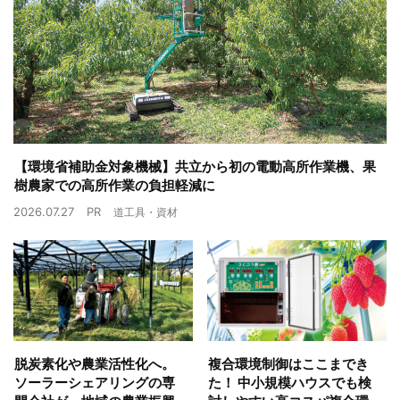
【環境省補助金対象機械】共立から初の電動高所作業機、果
樹農家での高所作業の負担軽減に
2026.07.27
PR
道工具・資材
脱炭素化や農業活性化へ。
複合環境制御はここまでき
ソーラーシェアリングの専
た！ 中小規模ハウスでも検