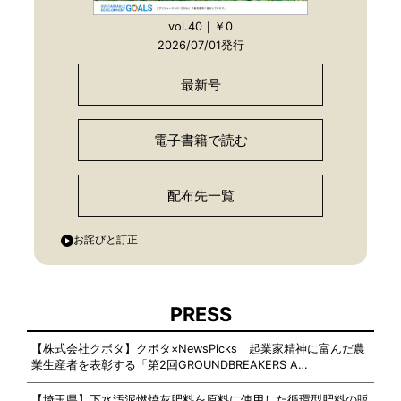
vol.40｜￥0
2026/07/01発行
最新号
電子書籍で読む
配布先一覧
お詫びと訂正
PRESS
【株式会社クボタ】クボタ×NewsPicks 起業家精神に富んだ農
業生産者を表彰する「第2回GROUNDBREAKERS A…
【埼玉県】下水汚泥燃焼灰肥料を原料に使用した循環型肥料の販