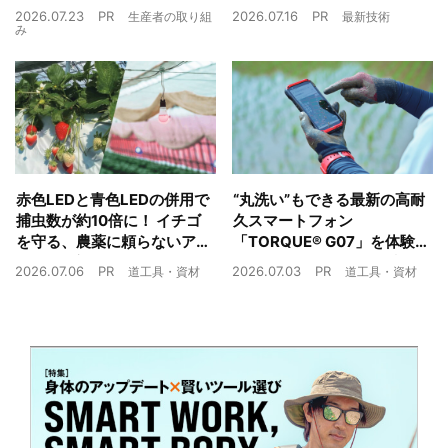
や経済循環をワンストップ
でも検討しやすい高コスパ
2026.07.23
PR
2026.07.16
PR
生産者の取り組
最新技術
でサポート
複合環境制御装置が誕生
み
赤色LEDと青色LEDの併用で
“丸洗い”もできる最新の高耐
捕虫数が約10倍に！ イチゴ
久スマートフォン
を守る、農薬に頼らないア
「TORQUE® G07」を体験
ザミウマ対策
農業現場の“スマホの弱点”を
2026.07.06
PR
2026.07.03
PR
道工具・資材
道工具・資材
克服できるか？