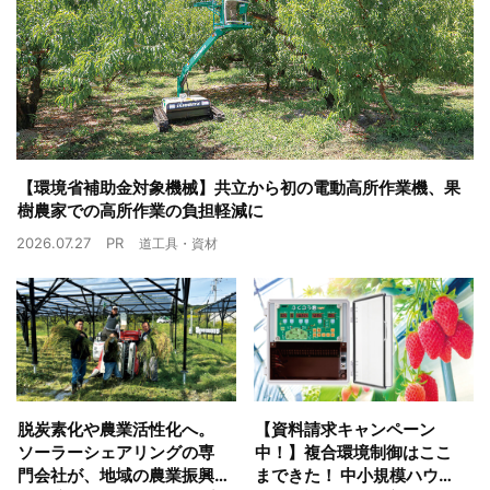
【環境省補助金対象機械】共立から初の電動高所作業機、果
樹農家での高所作業の負担軽減に
2026.07.27
PR
道工具・資材
脱炭素化や農業活性化へ。
【資料請求キャンペーン
ソーラーシェアリングの専
中！】複合環境制御はここ
門会社が、地域の農業振興
まできた！ 中小規模ハウス