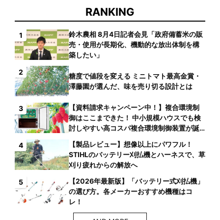
RANKING
鈴木農相 8月4日記者会見「政府備蓄米の販
1
売・使用が長期化、機動的な放出体制を構
築したい」
2
糖度で値段を変える ミニトマト最高金賞・
澤藤園が選んだ、味を売り切る設計とは
【資料請求キャンペーン中！】複合環境制
3
御はここまできた！ 中小規模ハウスでも検
討しやすい高コスパ複合環境制御装置が誕
生
【製品レビュー】想像以上にパワフル！
4
STIHLのバッテリー刈払機とハーネスで、草
刈り疲れからの解放へ
【2026年最新版】「バッテリー式刈払機」
5
の選び方。各メーカーおすすめ機種はコ
レ！