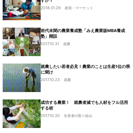
すか？
2018.01.29
政策・マーケット
前代未聞の農業養成塾「みえ農業版MBA養成
塾」開設
2017.10.31
就農
就農したい若者必見！農業のことは生産1位の県
に聞け
2017.10.23
就農
成功する農業！ 就農者減でも人材をフル活用
する術
2017.10.20
生産者の取り組み