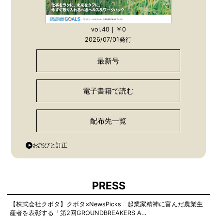
vol.40｜￥0
2026/07/01発行
最新号
電子書籍で読む
配布先一覧
お詫びと訂正
PRESS
【株式会社クボタ】クボタ×NewsPicks 起業家精神に富んだ農業生
産者を表彰する「第2回GROUNDBREAKERS A…