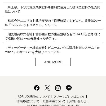
【埼玉県】下水汚泥燃焼灰肥料を原料に使用した循環型肥料の販売開
始について
【株式会社ユニリタ】栽培履歴の「目視確認」をゼロへ。農業DXツー
ル「ベジパレットコネクト」リリース
【昭光通商株式会社】首都圏有数の生産規模をもつ JA いるま野 様に
て取扱い開始 〜生分解性マルチフィ…
【ディーピーティー株式会社】ビニールハウス環境制御システム「e-
minori」のサーバーを大幅リニューアル
AND MORE
AGRI JOURNALについて
フリーマガジンはこちら
情報掲載について
広告掲載について
お問い合わせ
個人情報保護方針
運営会社・媒体一覧