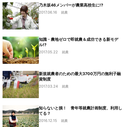
乃木坂46メンバーが農業高校生に!?
2017.06.16
就農
知識・農地ゼロで即就農＆成功できる新モデ
ル!?
2017.05.22
就農
新規就農者のための最大3700万円の無利子融
資制度
2017.03.24
就農
知らないと損！ 青年等就農計画制度、利用し
てる？
2016.12.15
就農