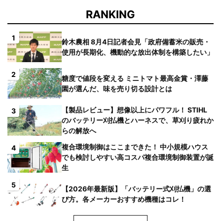
RANKING
1
鈴木農相 8月4日記者会見「政府備蓄米の販売・
使用が長期化、機動的な放出体制を構築したい」
2
糖度で値段を変える ミニトマト最高金賞・澤藤
園が選んだ、味を売り切る設計とは
【製品レビュー】想像以上にパワフル！ STIHL
3
のバッテリー刈払機とハーネスで、草刈り疲れか
らの解放へ
複合環境制御はここまできた！ 中小規模ハウス
4
でも検討しやすい高コスパ複合環境制御装置が誕
生
5
【2026年最新版】「バッテリー式刈払機」の選
び方。各メーカーおすすめ機種はコレ！