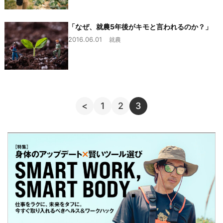
「なぜ、就農5年後がキモと言われるのか？」
2016.06.01
就農
<
1
2
3