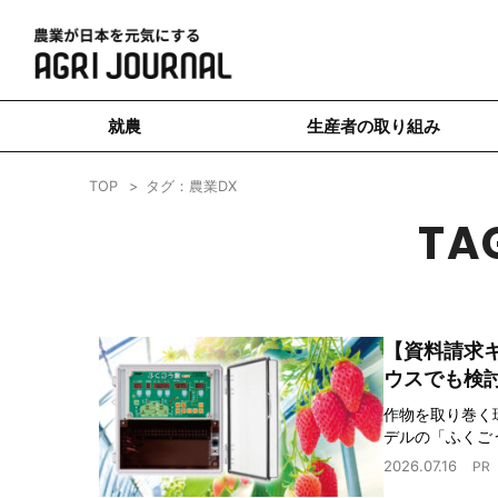
就農
生産者の取り組み
TOP
タグ：農業DX
TA
【資料請求
ウスでも検
作物を取り巻く
デルの「ふくごう
2026.07.16
PR