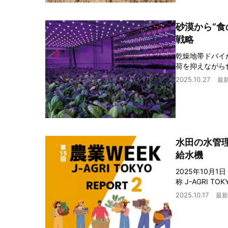
砂漠から“食
戦略
乾燥地帯ドバイ
荷を抑えながら
2025.10.27
最
水田の水管
給水機
2025年10月
称 J-AGRI 
2025.10.17
最新