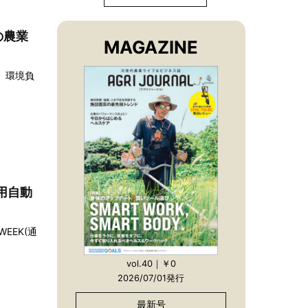
の農業
MAGAZINE
。環境負
用自動
EEK(通
vol.40｜￥0
2026/07/01発行
最新号