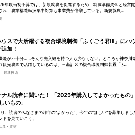
026年度当初予算では、新規就農を促進するため、就農準備資金と経営
され、農業構造転換集中対策も事業費が倍増している。新規就農…
農
ハウスで大活躍する複合環境制御「ふくごう君Ⅲ」にハ
が追加！
機能が不十分……そんな先入観を持つ人も少なくない。ところが神奈川
ゴ観光農園で活躍しているのは、三基計装の複合環境制御装置「ふ…
最新技術
ナル読者に聞いた！ 「2025年購入してよかったもの
ほしいもの」
返り、読者のみなさまの昨年の“よかった”、今年の“ほしい”を募集しまし
ンドを見ていこう。
工具・資材