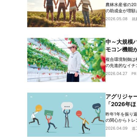
農林水産省の2
の助成金が増額
2026.05.08
就
中～大規模
モコン機能
複合環境制御は
の先進的なイチ
2026.04.27
PR
アグリジャー
「2026年
昨年1年を振り
の関心からトレ
2026.04.09
道