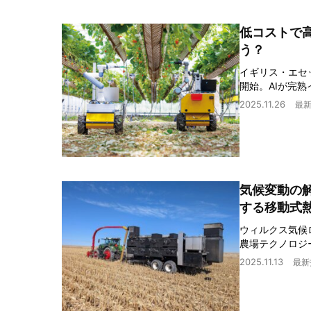
低コストで高
う？
イギリス・エセ
開始。AIが完
2025.11.26
最
気候変動の
する移動式
ウィルクス気候
農場テクノロジ
2025.11.13
最新