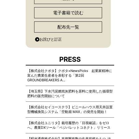
電子書籍で読む
配布先一覧
お詫びと訂正
PRESS
【株式会社クボタ】クボタ×NewsPicks 起業家精神に
富んだ農業生産者を表彰する「第2回
GROUNDBREAKERS A…
【埼玉県】下水汚泥燃焼灰肥料を原料に使用した循環型
肥料の販売開始について
【株式会社セイコーステラ】ビニールハウス用天井設置
型機械換気システム「空動扇 MAX」の発売を開始！
【株式会社ユニリタ】栽培履歴の「目視確認」をゼロ
へ。農業DXツール「ベジパレットコネクト」リリース
【昭光通商株式会社】首都圏有数の生産規模をもつ JA