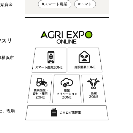
開始資金
#スマート農業
#トマト
ウスリ
県横浜市
」
た。現場