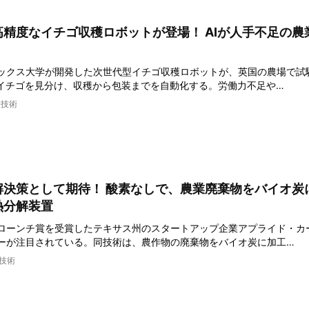
精度なイチゴ収穫ロボットが登場！ AIが人手不足の農
ックス大学が開発した次世代型イチゴ収穫ロボットが、英国の農場で試
熟イチゴを見分け、収穫から包装までを自動化する。労働力不足や…
新技術
解決策として期待！ 酸素なしで、農業廃棄物をバイオ炭
熱分解装置
ローンチ賞を受賞したテキサス州のスタートアップ企業アプライド・カ
ーが注目されている。同技術は、農作物の廃棄物をバイオ炭に加工…
技術