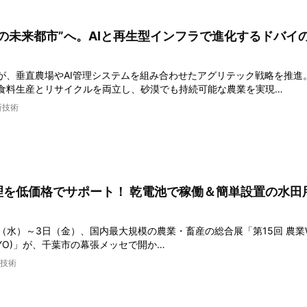
の未来都市”へ。AIと再生型インフラで進化するドバイ
が、垂直農場やAI管理システムを組み合わせたアグリテック戦略を推進
食料生産とリサイクルを両立し、砂漠でも持続可能な農業を実現…
新技術
理を低価格でサポート！ 乾電池で稼働＆簡単設置の水田
1日（水）～3日（金）、国内最大規模の農業・畜産の総合展「第15回 農業W
TOKYO)」が、千葉市の幕張メッセで開か…
技術