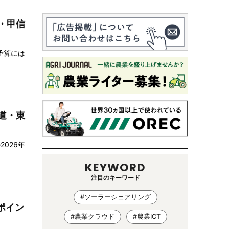
・甲信
予算には
道・東
026年
KEYWORD
注目のキーワード
#ソーラーシェアリング
ポイン
#農業クラウド
#農業ICT