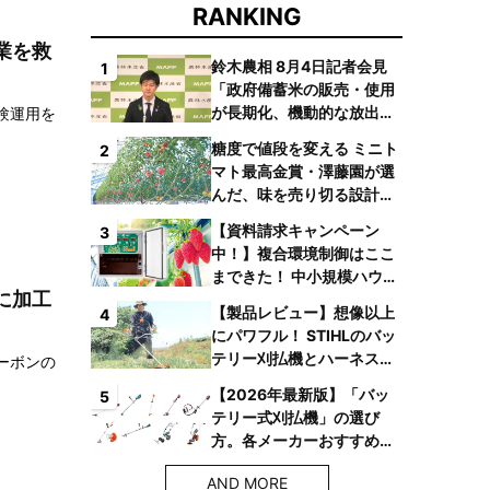
RANKING
業を救
鈴木農相 8月4日記者会見
1
「政府備蓄米の販売・使用
が長期化、機動的な放出体
験運用を
制を構築したい」
糖度で値段を変える ミニト
2
マト最高金賞・澤藤園が選
んだ、味を売り切る設計と
は
【資料請求キャンペーン
3
中！】複合環境制御はここ
まできた！ 中小規模ハウス
に加工
でも検討しやすい高コスパ
【製品レビュー】想像以上
4
複合環境制御装置が誕生
にパワフル！ STIHLのバッ
テリー刈払機とハーネス
ーボンの
で、草刈り疲れからの解放
【2026年最新版】「バッ
5
へ
テリー式刈払機」の選び
方。各メーカーおすすめ機
種はコレ！
AND MORE