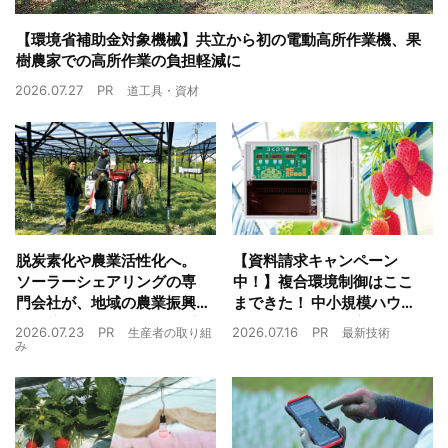
【環境省補助金対象機械】共立から初の電動高所作業機、果
樹農家での高所作業の負担軽減に
2026.07.27
PR
道工具・資材
脱炭素化や農業活性化へ。
【資料請求キャンペーン
ソーラーシェアリングの専
中！】複合環境制御はここ
門会社が、地域の農業振興
まできた！ 中小規模ハウス
や経済循環をワンストップ
でも検討しやすい高コスパ
2026.07.23
PR
2026.07.16
PR
生産者の取り組
最新技術
でサポート
複合環境制御装置が誕生
み