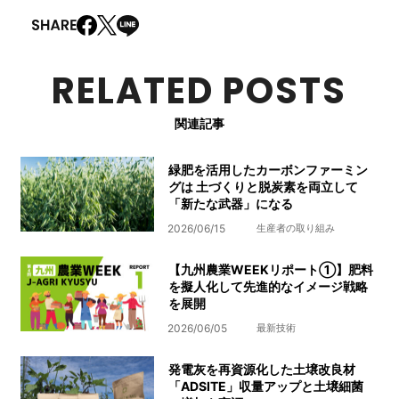
RELATED POSTS
関連記事
緑肥を活用したカーボンファーミン
グは 土づくりと脱炭素を両立して
「新たな武器」になる
2026/06/15
生産者の取り組み
【九州農業WEEKリポート①】肥料
を擬人化して先進的なイメージ戦略
を展開
2026/06/05
最新技術
発電灰を再資源化した土壌改良材
「ADSITE」収量アップと土壌細菌