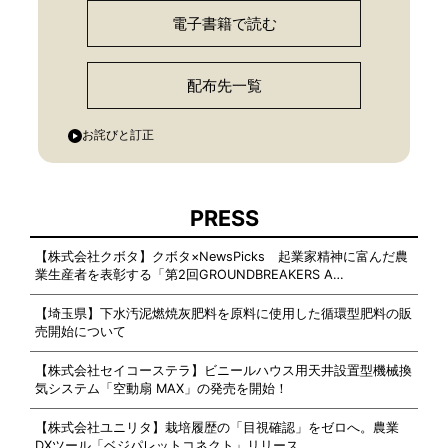
電子書籍で読む
配布先一覧
お詫びと訂正
PRESS
【株式会社クボタ】クボタ×NewsPicks 起業家精神に富んだ農
業生産者を表彰する「第2回GROUNDBREAKERS A…
【埼玉県】下水汚泥燃焼灰肥料を原料に使用した循環型肥料の販
売開始について
【株式会社セイコーステラ】ビニールハウス用天井設置型機械換
気システム「空動扇 MAX」の発売を開始！
【株式会社ユニリタ】栽培履歴の「目視確認」をゼロへ。農業
DXツール「ベジパレットコネクト」リリース