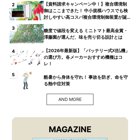
【資料請求キャンペーン中！】複合環境制
2
御はここまできた！ 中小規模ハウスでも検
討しやすい高コスパ複合環境制御装置が誕
生
3
糖度で値段を変える ミニトマト最高金賞・
澤藤園が選んだ、味を売り切る設計とは
【2026年最新版】「バッテリー式刈払機」
4
の選び方。各メーカーおすすめ機種はコ
レ！
5
酷暑から身体を守れ！ 事故を防ぎ、命を守
る熱中症対策
AND MORE
MAGAZINE