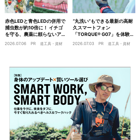
赤色LEDと青色LEDの併用で
“丸洗い”もできる最新の高耐
捕虫数が約10倍に！ イチゴ
久スマートフォン
を守る、農薬に頼らないア
「TORQUE® G07」を体験
ザミウマ対策
農業現場の“スマホの弱点”を
2026.07.06
PR
2026.07.03
PR
道工具・資材
道工具・資材
克服できるか？