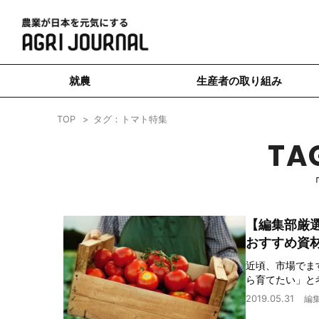
就農
生産者の取り組み
TOP
タグ：トマト特集
TA
【編集部厳
おすすめ資
近頃、市場でま
ら育てたい」と
2019.05.31
編