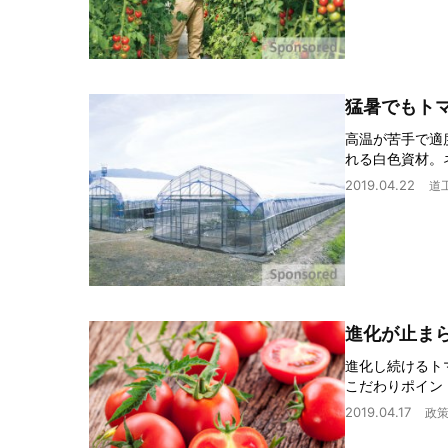
猛暑でもト
高温が苦手で適
れる白色資材。
2019.04.22
道
進化が止まら
進化し続けるト
こだわりポイン
2019.04.17
政