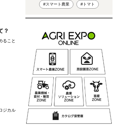
#スマート農業
#トマト
て？
めること
」
ロジカル