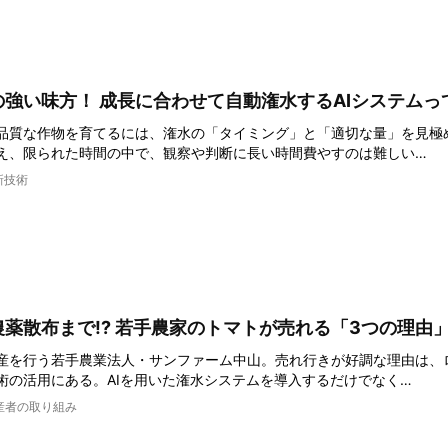
強い味方！ 成長に合わせて自動潅水するAIシステムっ
品質な作物を育てるには、潅水の「タイミング」と「適切な量」を見極
え、限られた時間の中で、観察や判断に長い時間費やすのは難しい…
新技術
農薬散布まで!? 若手農家のトマトが売れる「3つの理由
産を行う若手農業法人・サンファーム中山。売れ行きが好調な理由は、
術の活用にある。AIを用いた潅水システムを導入するだけでなく…
産者の取り組み