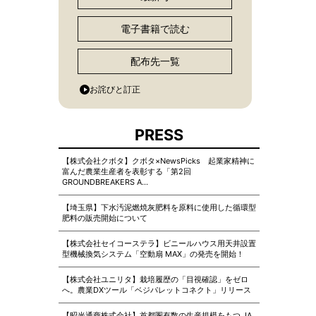
電子書籍で読む
配布先一覧
お詫びと訂正
PRESS
【株式会社クボタ】クボタ×NewsPicks 起業家精神に
富んだ農業生産者を表彰する「第2回
GROUNDBREAKERS A…
【埼玉県】下水汚泥燃焼灰肥料を原料に使用した循環型
肥料の販売開始について
【株式会社セイコーステラ】ビニールハウス用天井設置
型機械換気システム「空動扇 MAX」の発売を開始！
【株式会社ユニリタ】栽培履歴の「目視確認」をゼロ
へ。農業DXツール「ベジパレットコネクト」リリース
【昭光通商株式会社】首都圏有数の生産規模をもつ JA