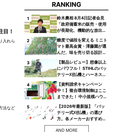
RANKING
鈴木農相 8月4日記者会見
1
「政府備蓄米の販売・使用
が長期化、機動的な放出体
注目！
制を構築したい」
糖度で値段を変える ミニト
2
り入れら
マト最高金賞・澤藤園が選
んだ、味を売り切る設計と
は
【製品レビュー】想像以上
3
にパワフル！ STIHLのバッ
テリー刈払機とハーネス
で、草刈り疲れからの解放
【資料請求キャンペーン
4
へ
中！】複合環境制御はここ
まできた！ 中小規模ハウス
でも検討しやすい高コスパ
【2026年最新版】「バッ
5
方法など
複合環境制御装置が誕生
テリー式刈払機」の選び
方。各メーカーおすすめ機
種はコレ！
AND MORE