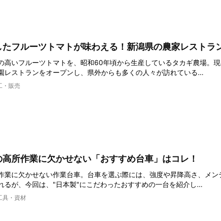
したフルーツトマトが味わえる！新潟県の農家レストラ
の高いフルーツトマトを、昭和60年頃から生産しているタカギ農場。現
園レストランをオープンし、県外からも多くの人々が訪れている…
工・販売
の高所作業に欠かせない「おすすめ台車」はコレ！
作業に欠かせない作業台車。台車を選ぶ際には、強度や昇降高さ、メン
れるが、今回は、"日本製"にこだわったおすすめの一台を紹介し…
工具・資材