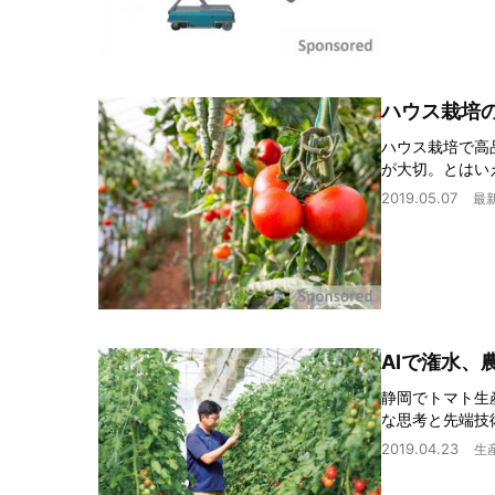
ハウス栽培の
ハウス栽培で高
が大切。とはい
2019.05.07
最
AIで潅水、
静岡でトマト生
な思考と先端技
2019.04.23
生