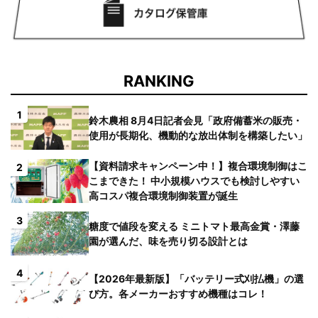
RANKING
1
鈴木農相 8月4日記者会見「政府備蓄米の販売・
使用が長期化、機動的な放出体制を構築したい」
【資料請求キャンペーン中！】複合環境制御はこ
2
こまできた！ 中小規模ハウスでも検討しやすい
高コスパ複合環境制御装置が誕生
3
糖度で値段を変える ミニトマト最高金賞・澤藤
園が選んだ、味を売り切る設計とは
4
【2026年最新版】「バッテリー式刈払機」の選
び方。各メーカーおすすめ機種はコレ！