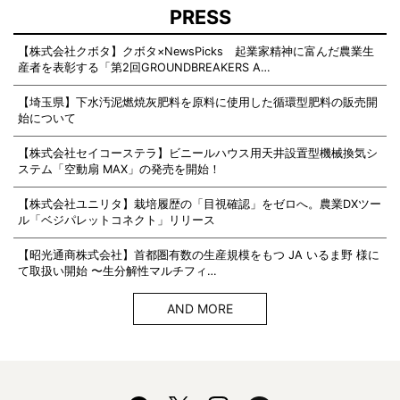
PRESS
【株式会社クボタ】クボタ×NewsPicks 起業家精神に富んだ農業生
産者を表彰する「第2回GROUNDBREAKERS A…
【埼玉県】下水汚泥燃焼灰肥料を原料に使用した循環型肥料の販売開
始について
【株式会社セイコーステラ】ビニールハウス用天井設置型機械換気シ
ステム「空動扇 MAX」の発売を開始！
【株式会社ユニリタ】栽培履歴の「目視確認」をゼロへ。農業DXツー
ル「ベジパレットコネクト」リリース
【昭光通商株式会社】首都圏有数の生産規模をもつ JA いるま野 様に
て取扱い開始 〜生分解性マルチフィ…
AND MORE