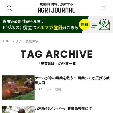
TOP
タグ：農業体験
TAG ARCHIVE
「農業体験」の記事一覧
ゲームが今の農業を救う？ 農業シムが広げる就
農人口
2017.08.02
就農
乃木坂46メンバーが農業高校生に!?