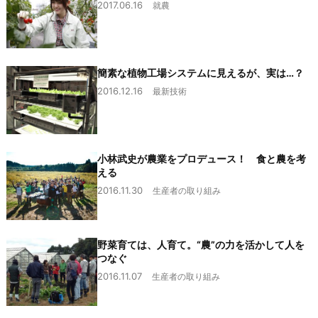
2017.06.16
就農
簡素な植物工場システムに見えるが、実は…？
2016.12.16
最新技術
小林武史が農業をプロデュース！ 食と農を考
える
2016.11.30
生産者の取り組み
野菜育ては、人育て。“農”の力を活かして人を
つなぐ
2016.11.07
生産者の取り組み