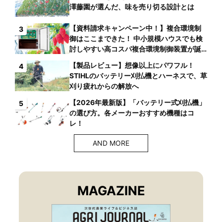
澤藤園が選んだ、味を売り切る設計とは
【資料請求キャンペーン中！】複合環境制
3
御はここまできた！ 中小規模ハウスでも検
討しやすい高コスパ複合環境制御装置が誕
生
【製品レビュー】想像以上にパワフル！
4
STIHLのバッテリー刈払機とハーネスで、草
刈り疲れからの解放へ
【2026年最新版】「バッテリー式刈払機」
5
の選び方。各メーカーおすすめ機種はコ
レ！
AND MORE
MAGAZINE