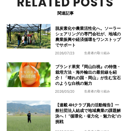
RELATED POSTS
関連記事
脱炭素化や農業活性化へ。ソーラー
シェアリングの専門会社が、地域の
農業振興や経済循環をワンストップ
でサポート
2026/07/23
生産者の取り組み
ブランド果実『岡山白桃』の特徴・
栽培方法・海外輸出の最前線を紹
介！「晴れの国・岡山」が生む宝石
のような白桃の魅力
2026/05/20
生産者の取り組み
【連載 4Hクラブ員の活動報告】一
般社団法人結成で地域農業の課題解
決へ！ “循環化・省力化・魅力化”の
挑戦