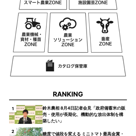
RANKING
鈴木農相 8月4日記者会見「政府備蓄米の販
1
売・使用が長期化、機動的な放出体制を構
築したい」
2
糖度で値段を変える ミニトマト最高金賞・