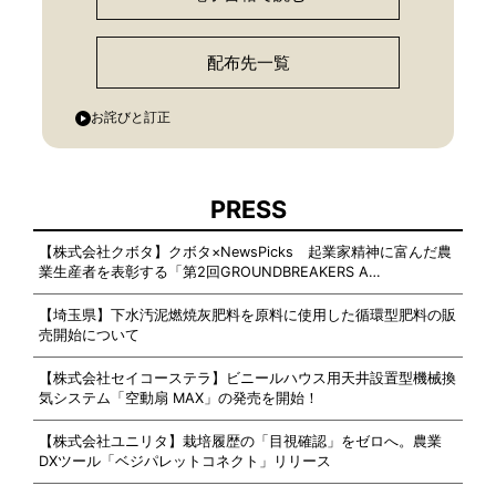
配布先一覧
お詫びと訂正
PRESS
【株式会社クボタ】クボタ×NewsPicks 起業家精神に富んだ農
業生産者を表彰する「第2回GROUNDBREAKERS A…
【埼玉県】下水汚泥燃焼灰肥料を原料に使用した循環型肥料の販
売開始について
【株式会社セイコーステラ】ビニールハウス用天井設置型機械換
気システム「空動扇 MAX」の発売を開始！
【株式会社ユニリタ】栽培履歴の「目視確認」をゼロへ。農業
DXツール「ベジパレットコネクト」リリース