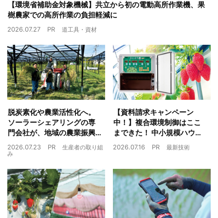
【環境省補助金対象機械】共立から初の電動高所作業機、果
樹農家での高所作業の負担軽減に
2026.07.27
PR
道工具・資材
脱炭素化や農業活性化へ。
【資料請求キャンペーン
ソーラーシェアリングの専
中！】複合環境制御はここ
門会社が、地域の農業振興
まできた！ 中小規模ハウス
や経済循環をワンストップ
でも検討しやすい高コスパ
2026.07.23
PR
2026.07.16
PR
生産者の取り組
最新技術
でサポート
複合環境制御装置が誕生
み