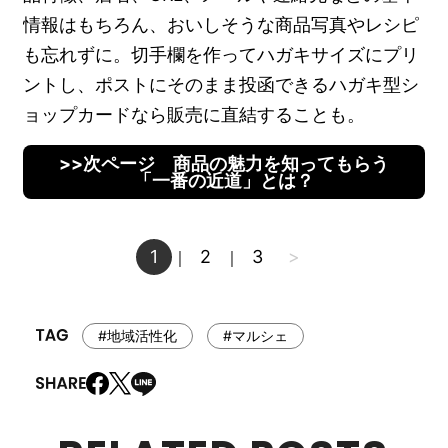
情報はもちろん、おいしそうな商品写真やレシピ
も忘れずに。切手欄を作ってハガキサイズにプリ
ントし、ポストにそのまま投函できるハガキ型シ
ョップカードなら販売に直結することも。
>>次ページ 商品の魅力を知ってもらう
「一番の近道」とは？
1
2
3
>
｜
｜
#地域活性化
#マルシェ