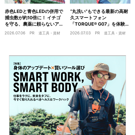
赤色LEDと青色LEDの併用で
“丸洗い”もできる最新の高耐
捕虫数が約10倍に！ イチゴ
久スマートフォン
を守る、農薬に頼らないア
「TORQUE® G07」を体験
ザミウマ対策
農業現場の“スマホの弱点”を
2026.07.06
PR
2026.07.03
PR
道工具・資材
道工具・資材
克服できるか？