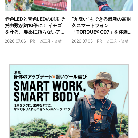
赤色LEDと青色LEDの併用で
“丸洗い”もできる最新の高耐
捕虫数が約10倍に！ イチゴ
久スマートフォン
を守る、農薬に頼らないア
「TORQUE® G07」を体験
ザミウマ対策
農業現場の“スマホの弱点”を
2026.07.06
PR
2026.07.03
PR
道工具・資材
道工具・資材
克服できるか？