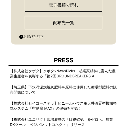
電子書籍で読む
配布先一覧
お詫びと訂正
PRESS
【株式会社クボタ】クボタ×NewsPicks 起業家精神に富んだ農
業生産者を表彰する「第2回GROUNDBREAKERS A…
【埼玉県】下水汚泥燃焼灰肥料を原料に使用した循環型肥料の販
売開始について
【株式会社セイコーステラ】ビニールハウス用天井設置型機械換
気システム「空動扇 MAX」の発売を開始！
【株式会社ユニリタ】栽培履歴の「目視確認」をゼロへ。農業
DXツール「ベジパレットコネクト」リリース