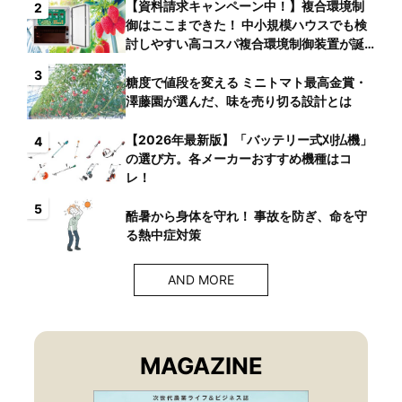
【資料請求キャンペーン中！】複合環境制
2
御はここまできた！ 中小規模ハウスでも検
討しやすい高コスパ複合環境制御装置が誕
生
3
糖度で値段を変える ミニトマト最高金賞・
澤藤園が選んだ、味を売り切る設計とは
【2026年最新版】「バッテリー式刈払機」
4
の選び方。各メーカーおすすめ機種はコ
レ！
5
酷暑から身体を守れ！ 事故を防ぎ、命を守
る熱中症対策
AND MORE
MAGAZINE