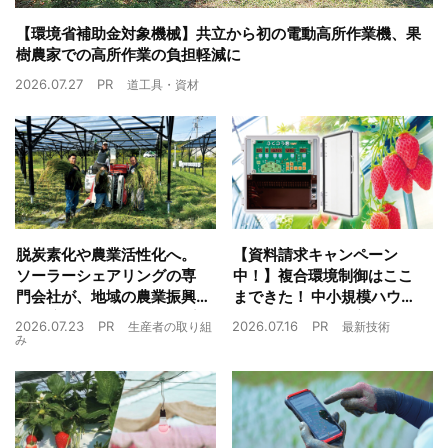
【環境省補助金対象機械】共立から初の電動高所作業機、果
樹農家での高所作業の負担軽減に
2026.07.27
PR
道工具・資材
脱炭素化や農業活性化へ。
【資料請求キャンペーン
ソーラーシェアリングの専
中！】複合環境制御はここ
門会社が、地域の農業振興
まできた！ 中小規模ハウス
や経済循環をワンストップ
でも検討しやすい高コスパ
2026.07.23
PR
2026.07.16
PR
生産者の取り組
最新技術
でサポート
複合環境制御装置が誕生
み