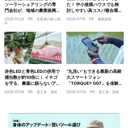
ソーラーシェアリングの専
た！ 中小規模ハウスでも検
門会社が、地域の農業振興
討しやすい高コスパ複合環
や経済循環をワンストップ
境制御装置が誕生
2026.07.23
PR
2026.07.16
PR
生産者の取り組
最新技術
でサポート
み
赤色LEDと青色LEDの併用で
“丸洗い”もできる最新の高耐
捕虫数が約10倍に！ イチゴ
久スマートフォン
を守る、農薬に頼らないア
「TORQUE® G07」を体験
ザミウマ対策
農業現場の“スマホの弱点”を
2026.07.06
PR
2026.07.03
PR
道工具・資材
道工具・資材
克服できるか？