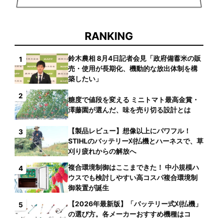
RANKING
鈴木農相 8月4日記者会見「政府備蓄米の販
1
売・使用が長期化、機動的な放出体制を構
築したい」
2
糖度で値段を変える ミニトマト最高金賞・
澤藤園が選んだ、味を売り切る設計とは
【製品レビュー】想像以上にパワフル！
3
STIHLのバッテリー刈払機とハーネスで、草
刈り疲れからの解放へ
複合環境制御はここまできた！ 中小規模ハ
4
ウスでも検討しやすい高コスパ複合環境制
御装置が誕生
【2026年最新版】「バッテリー式刈払機」
5
の選び方。各メーカーおすすめ機種はコ