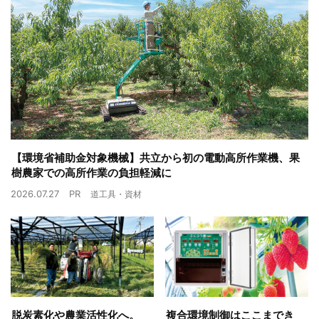
【環境省補助金対象機械】共立から初の電動高所作業機、果
樹農家での高所作業の負担軽減に
2026.07.27
PR
道工具・資材
脱炭素化や農業活性化へ。
複合環境制御はここまでき