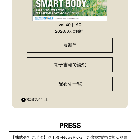
vol.40｜￥0
2026/07/01発行
最新号
電子書籍で読む
配布先一覧
お詫びと訂正
PRESS
【株式会社クボタ】クボタ×NewsPicks 起業家精神に富んだ農