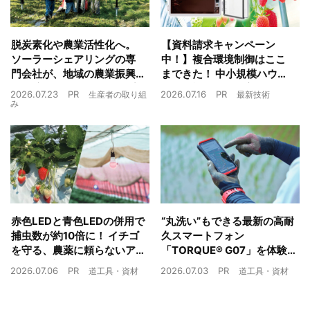
脱炭素化や農業活性化へ。
【資料請求キャンペーン
ソーラーシェアリングの専
中！】複合環境制御はここ
門会社が、地域の農業振興
まできた！ 中小規模ハウス
や経済循環をワンストップ
でも検討しやすい高コスパ
2026.07.23
PR
2026.07.16
PR
生産者の取り組
最新技術
でサポート
複合環境制御装置が誕生
み
赤色LEDと青色LEDの併用で
“丸洗い”もできる最新の高耐
捕虫数が約10倍に！ イチゴ
久スマートフォン
を守る、農薬に頼らないア
「TORQUE® G07」を体験
ザミウマ対策
農業現場の“スマホの弱点”を
2026.07.06
PR
2026.07.03
PR
道工具・資材
道工具・資材
克服できるか？