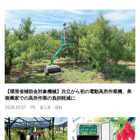
【環境省補助金対象機械】共立から初の電動高所作業機、果
樹農家での高所作業の負担軽減に
2026.07.27
PR
道工具・資材