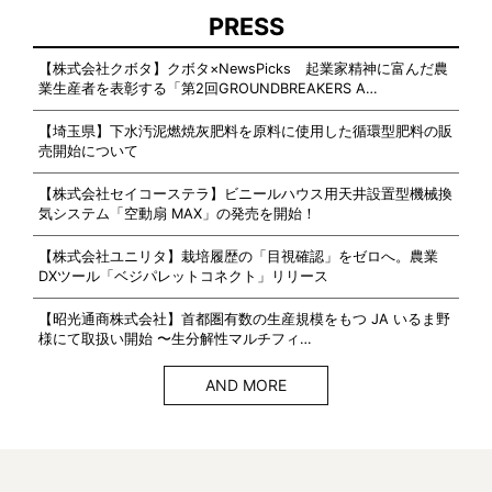
PRESS
【株式会社クボタ】クボタ×NewsPicks 起業家精神に富んだ農
業生産者を表彰する「第2回GROUNDBREAKERS A…
【埼玉県】下水汚泥燃焼灰肥料を原料に使用した循環型肥料の販
売開始について
【株式会社セイコーステラ】ビニールハウス用天井設置型機械換
気システム「空動扇 MAX」の発売を開始！
【株式会社ユニリタ】栽培履歴の「目視確認」をゼロへ。農業
DXツール「ベジパレットコネクト」リリース
【昭光通商株式会社】首都圏有数の生産規模をもつ JA いるま野
様にて取扱い開始 〜生分解性マルチフィ…
AND MORE