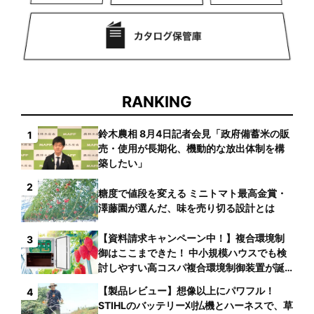
RANKING
鈴木農相 8月4日記者会見「政府備蓄米の販
1
売・使用が長期化、機動的な放出体制を構
築したい」
2
糖度で値段を変える ミニトマト最高金賞・
澤藤園が選んだ、味を売り切る設計とは
【資料請求キャンペーン中！】複合環境制
3
御はここまできた！ 中小規模ハウスでも検
討しやすい高コスパ複合環境制御装置が誕
生
【製品レビュー】想像以上にパワフル！
4
STIHLのバッテリー刈払機とハーネスで、草