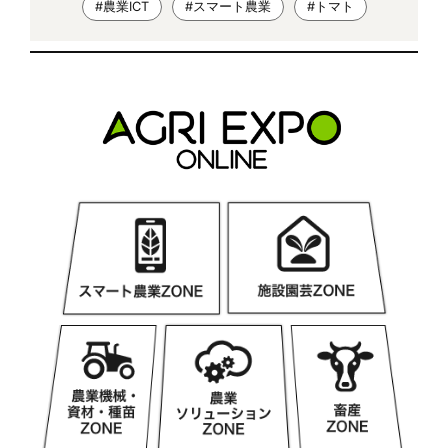
#農業ICT
#スマート農業
#トマト