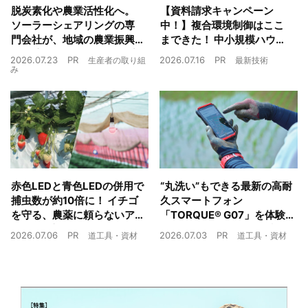
脱炭素化や農業活性化へ。
【資料請求キャンペーン
ソーラーシェアリングの専
中！】複合環境制御はここ
門会社が、地域の農業振興
まできた！ 中小規模ハウス
や経済循環をワンストップ
でも検討しやすい高コスパ
2026.07.23
PR
2026.07.16
PR
生産者の取り組
最新技術
でサポート
複合環境制御装置が誕生
み
赤色LEDと青色LEDの併用で
“丸洗い”もできる最新の高耐
捕虫数が約10倍に！ イチゴ
久スマートフォン
を守る、農薬に頼らないア
「TORQUE® G07」を体験
ザミウマ対策
農業現場の“スマホの弱点”を
2026.07.06
PR
2026.07.03
PR
道工具・資材
道工具・資材
克服できるか？