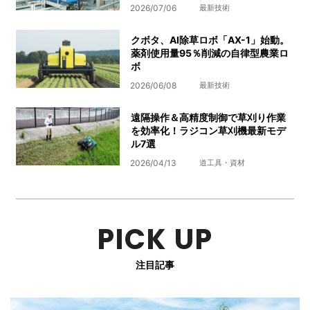
2026/07/06
最新技術
クボタ、AI除草ロボ「AX-1」始動。
薬剤使用量95％削減の自律型農業ロ
ボ
2026/06/08
最新技術
遠隔操作＆高精度制御で草刈り作業
を効率化！ラジコン草刈機最新モデ
ル7選
2026/04/13
道工具・資材
PICK UP
注目記事