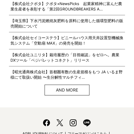
【株式会社クボタ】クボタ×NewsPicks 起業家精神に富んだ農
業生産者を表彰する「第2回GROUNDBREAKERS A…
【埼玉県】下水汚泥燃焼灰肥料を原料に使用した循環型肥料の販
売開始について
【株式会社セイコーステラ】ビニールハウス用天井設置型機械換
気システム「空動扇 MAX」の発売を開始！
【株式会社ユニリタ】栽培履歴の「目視確認」をゼロへ。農業
DXツール「ベジパレットコネクト」リリース
【昭光通商株式会社】首都圏有数の生産規模をもつ JA いるま野
様にて取扱い開始 〜生分解性マルチフィ…
AND MORE
AGRI JOURNALについて
フリーマガジンはこちら