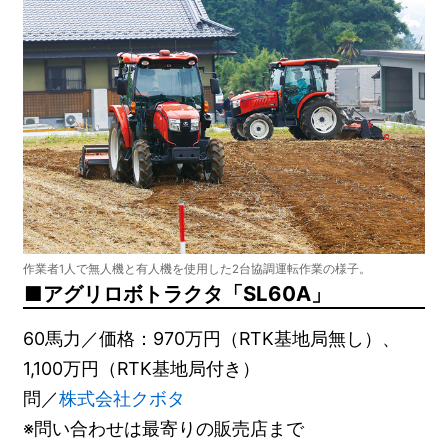
作業者1人で無人機と有人機を使用した2台協調運転作業の様子。
アグリロボトラクタ「SL60A」
60馬力／価格：970万円（RTK基地局無し）、
1,100万円（RTK基地局付き）
問／
株式会社クボタ
※問い合わせは最寄りの販売店まで