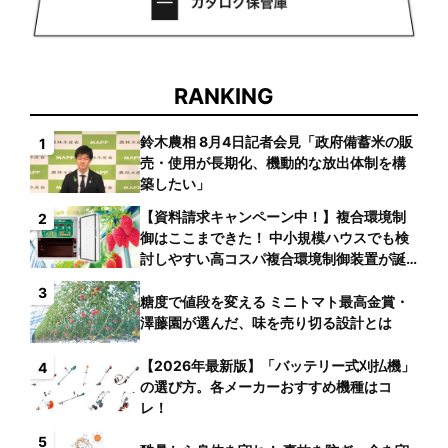
RANKING
鈴木農相 8月4日記者会見「政府備蓄米の販
1
売・使用が長期化、機動的な放出体制を構
築したい」
【資料請求キャンペーン中！】複合環境制
2
御はここまできた！ 中小規模ハウスでも検
討しやすい高コスパ複合環境制御装置が誕
生
3
糖度で値段を変える ミニトマト最高金賞・
澤藤園が選んだ、味を売り切る設計とは
【2026年最新版】「バッテリー式刈払機」
4
の選び方。各メーカーおすすめ機種はコ
レ！
5