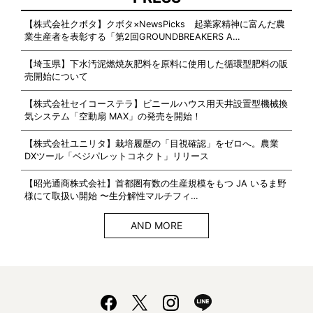
【株式会社クボタ】クボタ×NewsPicks 起業家精神に富んだ農
業生産者を表彰する「第2回GROUNDBREAKERS A…
【埼玉県】下水汚泥燃焼灰肥料を原料に使用した循環型肥料の販
売開始について
【株式会社セイコーステラ】ビニールハウス用天井設置型機械換
気システム「空動扇 MAX」の発売を開始！
【株式会社ユニリタ】栽培履歴の「目視確認」をゼロへ。農業
DXツール「ベジパレットコネクト」リリース
【昭光通商株式会社】首都圏有数の生産規模をもつ JA いるま野
様にて取扱い開始 〜生分解性マルチフィ…
AND MORE