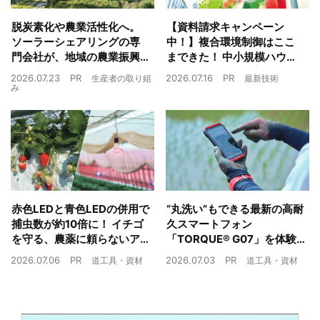
脱炭素化や農業活性化へ。
【資料請求キャンペーン
ソーラーシェアリングの専
中！】複合環境制御はここ
門会社が、地域の農業振興
まできた！ 中小規模ハウス
や経済循環をワンストップ
でも検討しやすい高コスパ
2026.07.23
PR
2026.07.16
PR
生産者の取り組
最新技術
でサポート
複合環境制御装置が誕生
み
赤色LEDと青色LEDの併用で
“丸洗い”もできる最新の高耐
捕虫数が約10倍に！ イチゴ
久スマートフォン
を守る、農薬に頼らないア
「TORQUE® G07」を体験
ザミウマ対策
農業現場の“スマホの弱点”を
2026.07.06
PR
2026.07.03
PR
道工具・資材
道工具・資材
克服できるか？