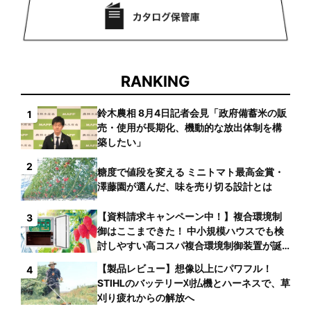
RANKING
鈴木農相 8月4日記者会見「政府備蓄米の販
1
売・使用が長期化、機動的な放出体制を構
築したい」
2
糖度で値段を変える ミニトマト最高金賞・
澤藤園が選んだ、味を売り切る設計とは
【資料請求キャンペーン中！】複合環境制
3
御はここまできた！ 中小規模ハウスでも検
討しやすい高コスパ複合環境制御装置が誕
生
【製品レビュー】想像以上にパワフル！
4
STIHLのバッテリー刈払機とハーネスで、草
刈り疲れからの解放へ