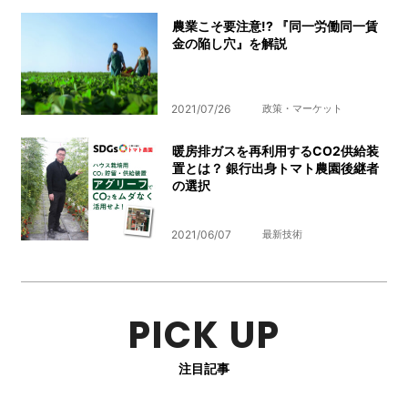
農業こそ要注意!? 『同一労働同一賃
金の陥し穴』を解説
2021/07/26
政策・マーケット
暖房排ガスを再利用するCO2供給装
置とは？ 銀行出身トマト農園後継者
の選択
2021/06/07
最新技術
PICK UP
注目記事