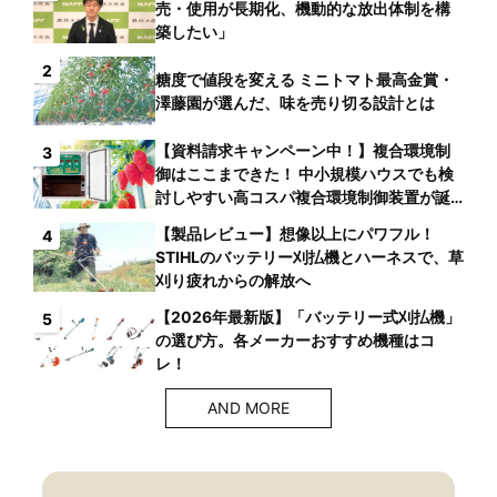
売・使用が長期化、機動的な放出体制を構
築したい」
2
糖度で値段を変える ミニトマト最高金賞・
澤藤園が選んだ、味を売り切る設計とは
【資料請求キャンペーン中！】複合環境制
3
御はここまできた！ 中小規模ハウスでも検
討しやすい高コスパ複合環境制御装置が誕
生
【製品レビュー】想像以上にパワフル！
4
STIHLのバッテリー刈払機とハーネスで、草
刈り疲れからの解放へ
【2026年最新版】「バッテリー式刈払機」
5
の選び方。各メーカーおすすめ機種はコ
レ！
AND MORE