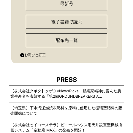
最新号
電子書籍で読む
配布先一覧
お詫びと訂正
PRESS
【株式会社クボタ】クボタ×NewsPicks 起業家精神に富んだ農
業生産者を表彰する「第2回GROUNDBREAKERS A…
【埼玉県】下水汚泥燃焼灰肥料を原料に使用した循環型肥料の販
売開始について
【株式会社セイコーステラ】ビニールハウス用天井設置型機械換
気システム「空動扇 MAX」の発売を開始！