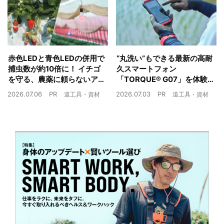
赤色LEDと青色LEDの併用で
“丸洗い”もできる最新の高耐
捕虫数が約10倍に！ イチゴ
久スマートフォン
を守る、農薬に頼らないア
「TORQUE® G07」を体験
ザミウマ対策
農業現場の“スマホの弱点”を
2026.07.06
PR
2026.07.03
PR
道工具・資材
道工具・資材
克服できるか？