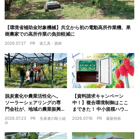
【環境省補助金対象機械】共立から初の電動高所作業機、果
樹農家での高所作業の負担軽減に
2026.07.27
PR
道工具・資材
脱炭素化や農業活性化へ。
【資料請求キャンペーン
ソーラーシェアリングの専
中！】複合環境制御はここ
門会社が、地域の農業振興
まできた！ 中小規模ハウス
や経済循環をワンストップ
でも検討しやすい高コスパ
2026.07.23
PR
2026.07.16
PR
生産者の取り組
最新技術
でサポート
複合環境制御装置が誕生
み