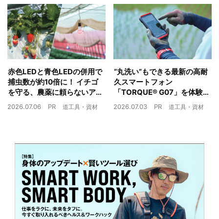
赤色LEDと青色LEDの併用で
“丸洗い”もできる最新の高耐
捕虫数が約10倍に！ イチゴ
久スマートフォン
を守る、農薬に頼らないア
「TORQUE® G07」を体験
ザミウマ対策
農業現場の“スマホの弱点”を
2026.07.06
PR
2026.07.03
PR
道工具・資材
道工具・資材
克服できるか？