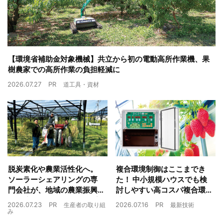
【環境省補助金対象機械】共立から初の電動高所作業機、果
樹農家での高所作業の負担軽減に
2026.07.27
PR
道工具・資材
脱炭素化や農業活性化へ。
複合環境制御はここまでき
ソーラーシェアリングの専
た！ 中小規模ハウスでも検
門会社が、地域の農業振興
討しやすい高コスパ複合環
や経済循環をワンストップ
境制御装置が誕生
2026.07.23
PR
2026.07.16
PR
生産者の取り組
最新技術
でサポート
み