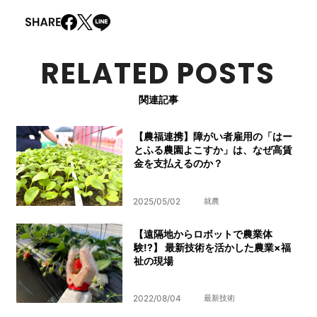
RELATED POSTS
関連記事
【農福連携】障がい者雇用の「はー
とふる農園よこすか」は、なぜ高賃
金を支払えるのか？
2025/05/02
就農
【遠隔地からロボットで農業体
験!?】 最新技術を活かした農業×福
祉の現場
2022/08/04
最新技術