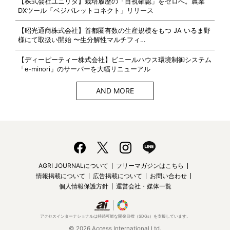
【株式会社ユニリタ】栽培履歴の「目視確認」をゼロへ。農業
DXツール「ベジパレットコネクト」リリース
【昭光通商株式会社】首都圏有数の生産規模をもつ JA いるま野
様にて取扱い開始 〜生分解性マルチフィ…
【ディーピーティー株式会社】ビニールハウス環境制御システム
「e-minori」のサーバーを大幅リニューアル
AND MORE
AGRI JOURNALについて
フリーマガジンはこちら
情報掲載について
広告掲載について
お問い合わせ
個人情報保護方針
運営会社・媒体一覧
アクセスインターナショナルは持続可能な開発目標（SDGs）を支援しています。
© 2026 Access International Ltd.