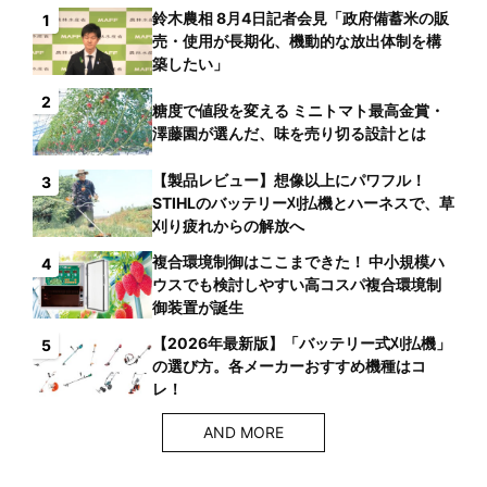
鈴木農相 8月4日記者会見「政府備蓄米の販
1
売・使用が長期化、機動的な放出体制を構
築したい」
2
糖度で値段を変える ミニトマト最高金賞・
澤藤園が選んだ、味を売り切る設計とは
【製品レビュー】想像以上にパワフル！
3
STIHLのバッテリー刈払機とハーネスで、草
刈り疲れからの解放へ
複合環境制御はここまできた！ 中小規模ハ
4
ウスでも検討しやすい高コスパ複合環境制
御装置が誕生
【2026年最新版】「バッテリー式刈払機」
5
の選び方。各メーカーおすすめ機種はコ
レ！
AND MORE