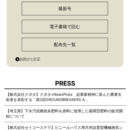
最新号
電子書籍で読む
配布先一覧
お詫びと訂正
PRESS
【株式会社クボタ】クボタ×NewsPicks 起業家精神に富んだ農業生
産者を表彰する「第2回GROUNDBREAKERS A…
【埼玉県】下水汚泥燃焼灰肥料を原料に使用した循環型肥料の販売開
始について
【株式会社セイコーステラ】ビニールハウス用天井設置型機械換気シ