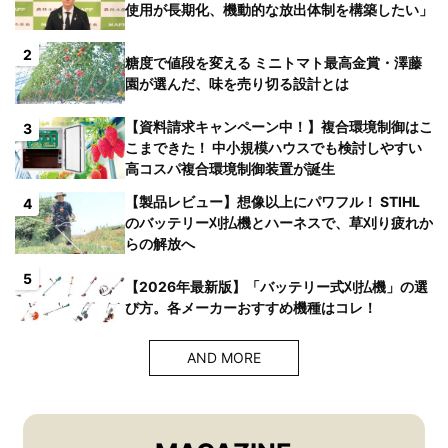
使用が長期化、機動的な放出体制を構築したい」
2
糖度で値段を変える ミニトマト最高金賞・澤藤
園が選んだ、味を売り切る設計とは
【資料請求キャンペーン中！】複合環境制御はこ
3
こまできた！ 中小規模ハウスでも検討しやすい
高コスパ複合環境制御装置が誕生
【製品レビュー】想像以上にパワフル！ STIHL
4
のバッテリー刈払機とハーネスで、草刈り疲れか
らの解放へ
5
【2026年最新版】「バッテリー式刈払機」の選
び方。各メーカーおすすめ機種はコレ！
AND MORE