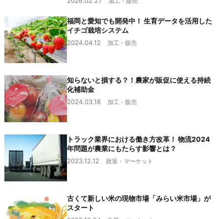
2026.02.27
加工・販売
福岡と愛知でも開発中！ 生育データを活用した
イチゴ栽培システム
2024.04.12
加工・販売
知らないと損する？！農家が販促に使える持続
化補助金
2024.03.18
加工・販売
トラック業界における働き方改革！ 物流2024
年問題が農業にもたらす影響とは？
2023.12.12
政策・マーケット
古くて新しい米の現物市場「みらい米市場」が
スタート