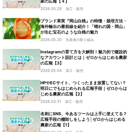
家の広報【４】
2026.05.29
加工・販売
ブランド果実『岡山白桃』の特徴・栽培方法・
海外輸出の最前線を紹介！「晴れの国・岡山」
が生む宝石のような白桃の魅力
2026.05.20
生産者の取り組み
Instagramの育て方を大解剖！魅力的で建設的
なアカウント設計とは｜ゼロからはじめる農家
の広報【3】
2026.05.04
加工・販売
HPやECサイト、つくったまま放置してない？
明日にでもはじめられる広報手段｜ゼロからは
じめる農家の広報【2】
2026.03.31
加工・販売
名刺にSNS、今あるツールは上手に使えてる？
広報手段の棚卸しをしよう│ゼロからはじめる
農家の広報【1】