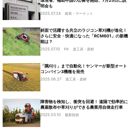
環境省、補助申請の公募を開始、7月25日に説
明会も
2025.07.24
政策・マーケット
斜面で活躍する共立のラジコン草刈機が進化！
さらに安全・快適になった「RCM601」の新機
能は？
2025.07.10
PR
道工具・資材
「隅刈り」まで自動化！ヤンマーが新型オート
コンバイン3機種を発売
2025.06.27
道工具・資材
障害物を検知し、衝突を回避！ 遠隔で効率的に
農薬散布や草刈りができる農業用自律走行車
2025.03.10
最新技術