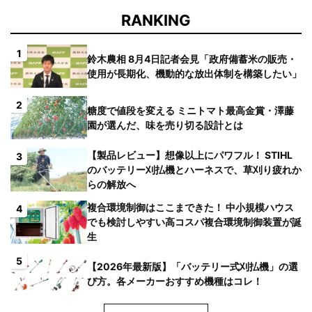
RANKING
1
鈴木農相 8月4日記者会見「政府備蓄米の販売・
使用が長期化、機動的な放出体制を構築したい」
2
糖度で値段を変える ミニトマト最高金賞・澤藤
園が選んだ、味を売り切る設計とは
【製品レビュー】想像以上にパワフル！ STIHL
3
のバッテリー刈払機とハーネスで、草刈り疲れか
らの解放へ
複合環境制御はここまできた！ 中小規模ハウス
4
でも検討しやすい高コスパ複合環境制御装置が誕
生
5
【2026年最新版】「バッテリー式刈払機」の選
び方。各メーカーおすすめ機種はコレ！