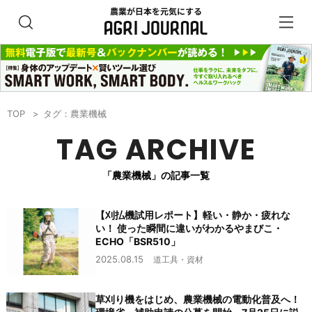
TOP
タグ：農業機械
TAG ARCHIVE
「農業機械」の記事一覧
【刈払機試用レポート】軽い・静か・疲れな
い！ 使った瞬間に違いがわかるやまびこ・
ECHO「BSR510」
2025.08.15
道工具・資材
草刈り機をはじめ、農業機械の電動化普及へ！