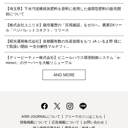
【埼玉県】下水汚泥燃焼灰肥料を原料に使用した循環型肥料の販売開
始について
【株式会社ユニリタ】栽培履歴の「目視確認」をゼロへ。農業DXツー
ル「ベジパレットコネクト」リリース
【昭光通商株式会社】首都圏有数の生産規模をもつ JA いるま野 様に
て取扱い開始 〜生分解性マルチフィ…
【ディーピーティー株式会社】ビニールハウス環境制御システム「e-
minori」のサーバーを大幅リニューアル
AND MORE
AGRI JOURNALについて
フリーマガジンはこちら
情報掲載について
広告掲載について
お問い合わせ
個人情報保護方針
運営会社・媒体一覧