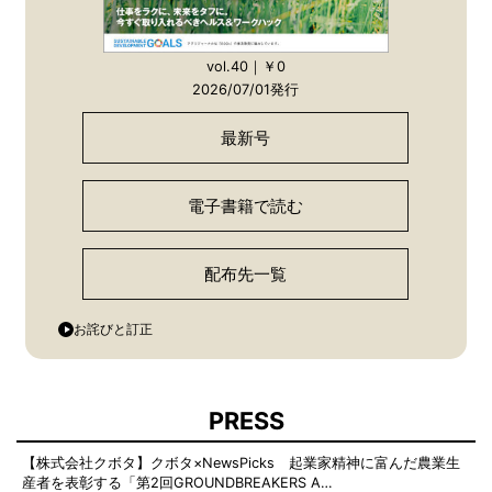
vol.40｜￥0
2026/07/01発行
最新号
電子書籍で読む
配布先一覧
お詫びと訂正
PRESS
【株式会社クボタ】クボタ×NewsPicks 起業家精神に富んだ農業生
産者を表彰する「第2回GROUNDBREAKERS A…