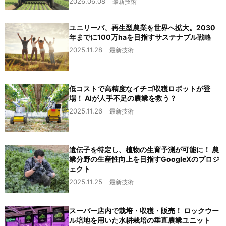
2026.06.08
最新技術
ユニリーバ、再生型農業を世界へ拡大。2030
年までに100万haを目指すサステナブル戦略
2025.11.28
最新技術
低コストで高精度なイチゴ収穫ロボットが登
場！ AIが人手不足の農業を救う？
2025.11.26
最新技術
遺伝子を特定し、植物の生育予測が可能に！ 農
業分野の生産性向上を目指すGoogleXのプロジ
ェクト
2025.11.25
最新技術
スーパー店内で栽培・収穫・販売！ ロックウー
ル培地を用いた水耕栽培の垂直農業ユニット