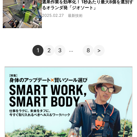
選果作業を効率化！ 1秒あたり最大8個を選別す
るオランダ発「ジオソート」
2025.02.27
最新技術
…
1
2
3
8
>