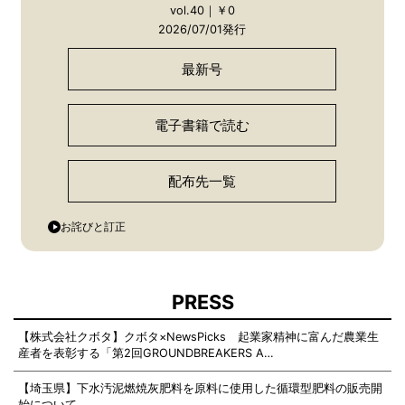
vol.40｜￥0
2026/07/01発行
最新号
電子書籍で読む
配布先一覧
お詫びと訂正
PRESS
【株式会社クボタ】クボタ×NewsPicks 起業家精神に富んだ農業生
産者を表彰する「第2回GROUNDBREAKERS A…
【埼玉県】下水汚泥燃焼灰肥料を原料に使用した循環型肥料の販売開
始について