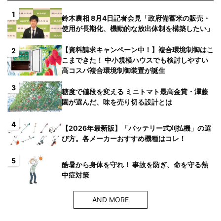
1
鈴木農相 8月4日記者会見「政府備蓄米の販売・
使用が長期化、機動的な放出体制を構築したい」
【資料請求キャンペーン中！】複合環境制御はこ
2
こまできた！ 中小規模ハウスでも検討しやすい
高コスパ複合環境制御装置が誕生
3
糖度で値段を変える ミニトマト最高金賞・澤藤
園が選んだ、味を売り切る設計とは
4
【2026年最新版】「バッテリー式刈払機」の選
び方。各メーカーおすすめ機種はコレ！
5
酷暑から身体を守れ！ 事故を防ぎ、命を守る熱
中症対策
AND MORE