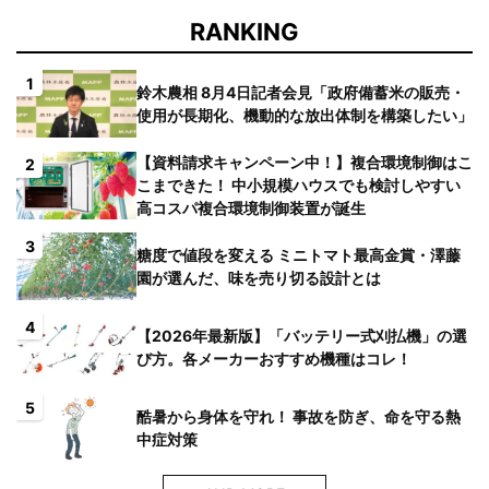
RANKING
1
鈴木農相 8月4日記者会見「政府備蓄米の販売・
使用が長期化、機動的な放出体制を構築したい」
【資料請求キャンペーン中！】複合環境制御はこ
2
こまできた！ 中小規模ハウスでも検討しやすい
高コスパ複合環境制御装置が誕生
3
糖度で値段を変える ミニトマト最高金賞・澤藤
園が選んだ、味を売り切る設計とは
4
【2026年最新版】「バッテリー式刈払機」の選
び方。各メーカーおすすめ機種はコレ！
5
酷暑から身体を守れ！ 事故を防ぎ、命を守る熱
中症対策