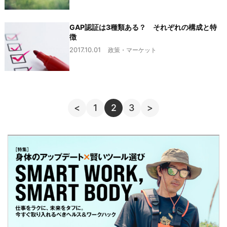
GAP認証は3種類ある？ それぞれの構成と特
徴
2017.10.01
政策・マーケット
<
1
2
3
>