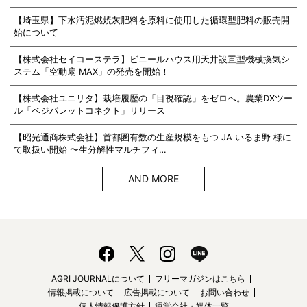
【埼玉県】下水汚泥燃焼灰肥料を原料に使用した循環型肥料の販売開
始について
【株式会社セイコーステラ】ビニールハウス用天井設置型機械換気シ
ステム「空動扇 MAX」の発売を開始！
【株式会社ユニリタ】栽培履歴の「目視確認」をゼロへ。農業DXツー
ル「ベジパレットコネクト」リリース
【昭光通商株式会社】首都圏有数の生産規模をもつ JA いるま野 様に
て取扱い開始 〜生分解性マルチフィ…
AND MORE
AGRI JOURNALについて
フリーマガジンはこちら
情報掲載について
広告掲載について
お問い合わせ
個人情報保護方針
運営会社・媒体一覧