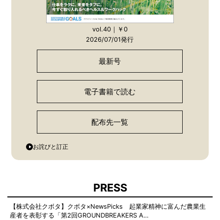
vol.40｜￥0
2026/07/01発行
最新号
電子書籍で読む
配布先一覧
お詫びと訂正
PRESS
【株式会社クボタ】クボタ×NewsPicks 起業家精神に富んだ農業生
産者を表彰する「第2回GROUNDBREAKERS A…